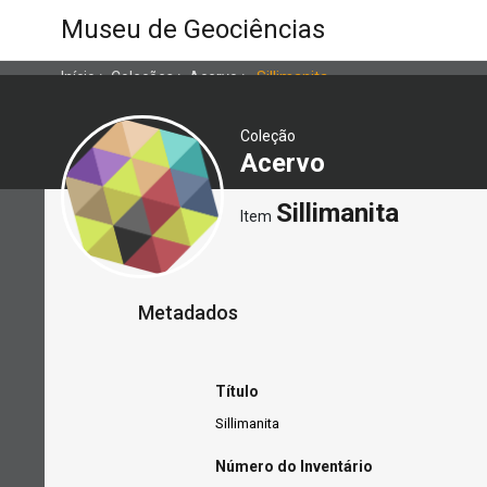
Museu de Geociências
Início
>
Coleções
>
Acervo
>
Sillimanita
Coleção
Acervo
Sillimanita
Item
Metadados
Título
Sillimanita
Número do Inventário