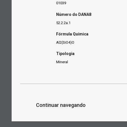
01039
Número do DANA8
52.2.2a.1
Fórmula Química
Al2(SiO4)O
Tipologia
Mineral
Continuar navegando