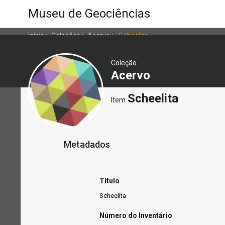
Museu de Geociências
Início
>
Coleções
>
Acervo
>
Scheelita
Coleção
Acervo
Scheelita
Item
Metadados
Título
Scheelita
Número do Inventário