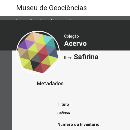
Museu de Geociências
Início
>
Coleções
>
Acervo
>
Safirina
Coleção
Acervo
Safirina
Item
Metadados
Título
Safirina
Número do Inventário