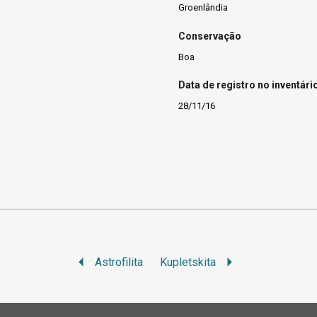
Groenlândia
Conservação
Boa
Data de registro no inventári
28/11/16
Astrofilita
Kupletskita