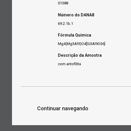
01388
Número do DANA8
69.2.1b.1
Fórmula Química
Mg4(Mg3Al9)O4[Si3Al9O36]
Descrição da Amostra
com antofilita
Continuar navegando