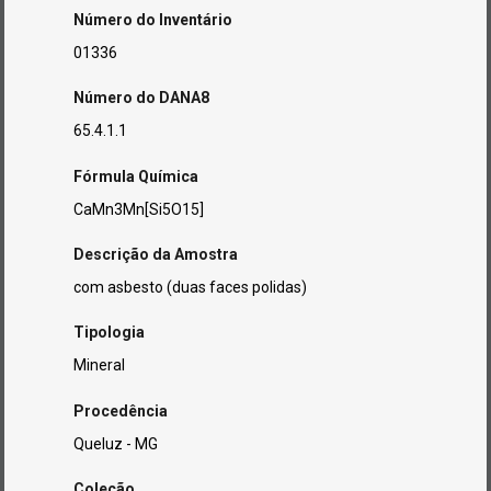
Número do Inventário
01336
Número do DANA8
65.4.1.1
Fórmula Química
CaMn3Mn[Si5O15]
Descrição da Amostra
com asbesto (duas faces polidas)
Tipologia
Mineral
Procedência
Queluz - MG
Coleção