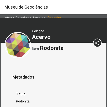
Museu de Geociências
Início
>
Coleções
>
Acervo
>
Rodonita
Coleção
Acervo
Rodonita
Item
Metadados
Título
Rodonita