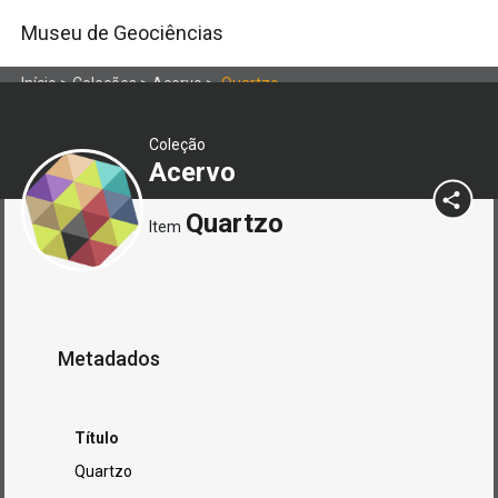
Museu de Geociências
Início
>
Coleções
>
Acervo
>
Quartzo
Coleção
Acervo
Quartzo
Item
Metadados
Título
Quartzo