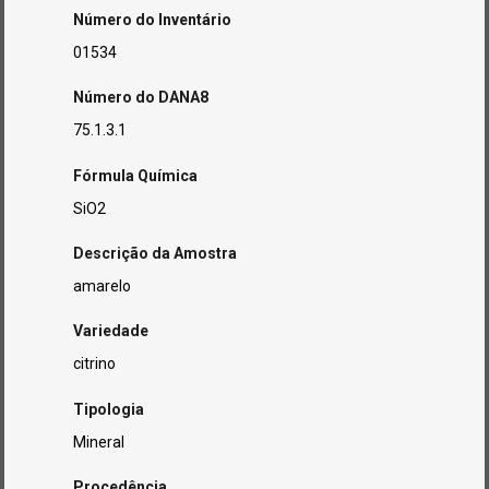
Número do Inventário
01534
Número do DANA8
75.1.3.1
Fórmula Química
SiO2
Descrição da Amostra
amarelo
Variedade
citrino
Tipologia
Mineral
Procedência