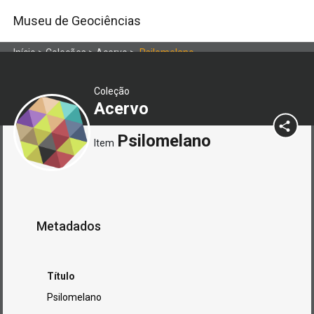
Museu de Geociências
Início
>
Coleções
>
Acervo
>
Psilomelano
Coleção
Acervo
Psilomelano
Item
Metadados
Título
Psilomelano