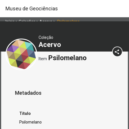
Museu de Geociências
Início
>
Coleções
>
Acervo
>
Psilomelano
Coleção
Acervo
Psilomelano
Item
Metadados
Título
Psilomelano