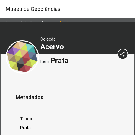
Museu de Geociências
Início
>
Coleções
>
Acervo
>
Prata
Coleção
Acervo
Prata
Item
Metadados
Título
Prata