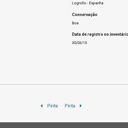
Logroño - Espanha
Conservação
Boa
Data de registro no inventári
30/03/15
Pirita
Pirita