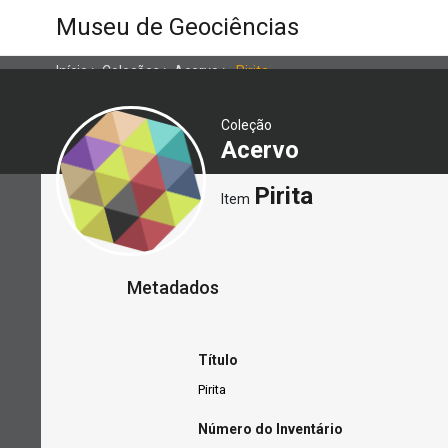
Museu de Geociências
Início
>
Coleções
>
Acervo
>
Pirita
Coleção
Acervo
Pirita
Item
Metadados
Título
Pirita
Número do Inventário