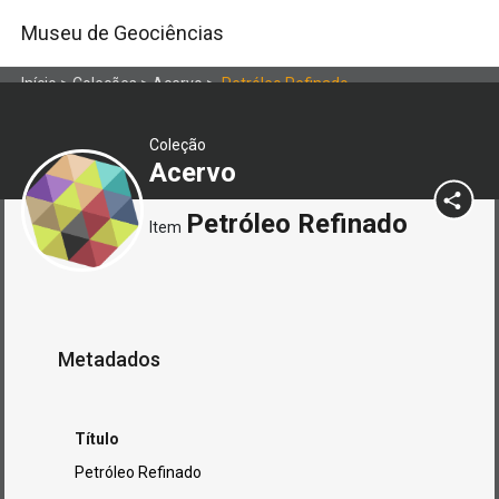
Museu de Geociências
Início
>
Coleções
>
Acervo
>
Petróleo Refinado
Coleção
Acervo
Petróleo Refinado
Item
Metadados
Título
Petróleo Refinado