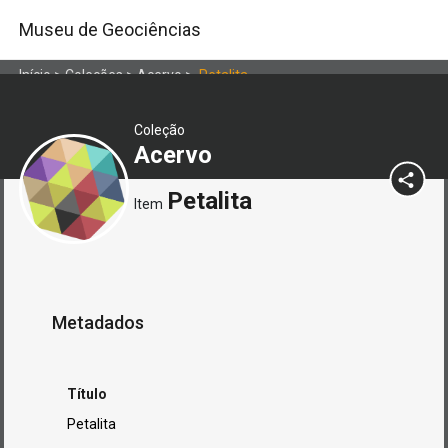
Museu de Geociências
Início
>
Coleções
>
Acervo
>
Petalita
Coleção
Acervo
Petalita
Item
Metadados
Título
Petalita