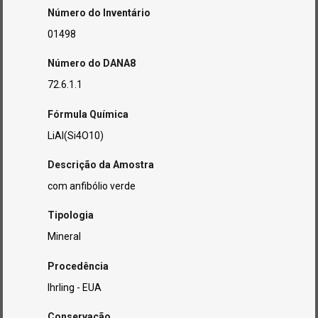
Número do Inventário
01498
Número do DANA8
72.6.1.1
Fórmula Química
LiAl(Si4O10)
Descrição da Amostra
com anfibólio verde
Tipologia
Mineral
Procedência
Ihrling - EUA
Conservação