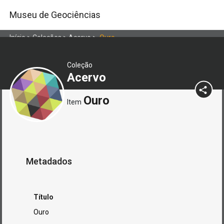
Museu de Geociências
Início
>
Coleções
>
Acervo
>
Ouro
Coleção
Acervo
Ouro
Item
Metadados
Título
Ouro