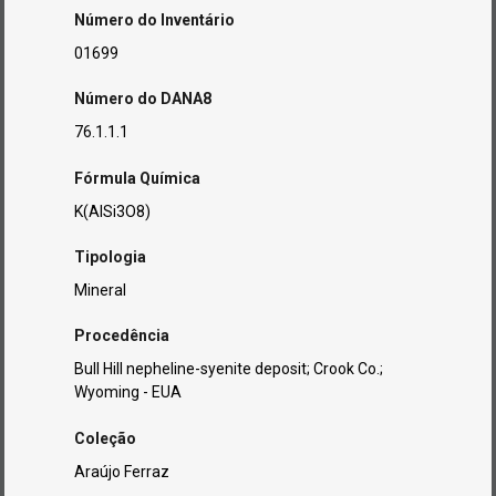
Número do Inventário
01699
Número do DANA8
76.1.1.1
Fórmula Química
K(AlSi3O8)
Tipologia
Mineral
Procedência
Bull Hill nepheline-syenite deposit; Crook Co.;
Wyoming - EUA
Coleção
Araújo Ferraz