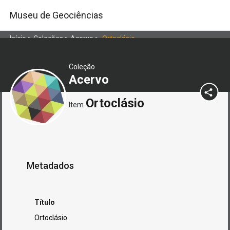
Museu de Geociências
Início
>
Coleções
>
Acervo
>
Ortoclásio
Coleção
Acervo
Ortoclásio
Item
Metadados
Título
Ortoclásio