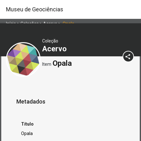
Museu de Geociências
Início
>
Coleções
>
Acervo
>
Opala
Coleção
Acervo
Opala
Item
Metadados
Título
Opala