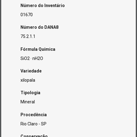
Número do Inventário
01670
Número do DANA8
75.2.1.1
Fórmula Química
SiO2 · nH2O
Variedade
xilopala
Tipologia
Mineral
Procedência
Rio Claro - SP
Conservação