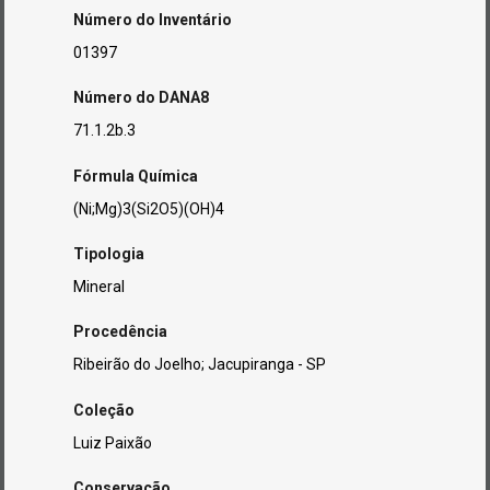
Número do Inventário
01397
Número do DANA8
71.1.2b.3
Fórmula Química
(Ni;Mg)3(Si2O5)(OH)4
Tipologia
Mineral
Procedência
Ribeirão do Joelho; Jacupiranga - SP
Coleção
Luiz Paixão
Conservação