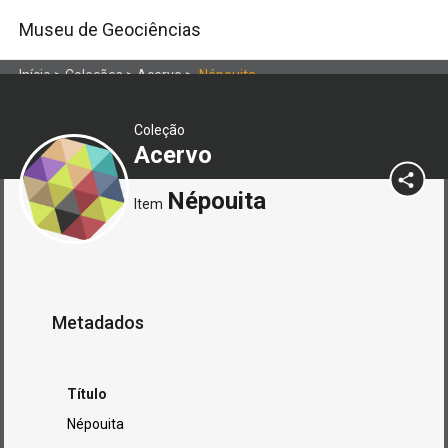
Museu de Geociências
Início
>
Coleções
>
Acervo
>
Népouita
Coleção
Acervo
Népouita
Item
Metadados
Título
Népouita