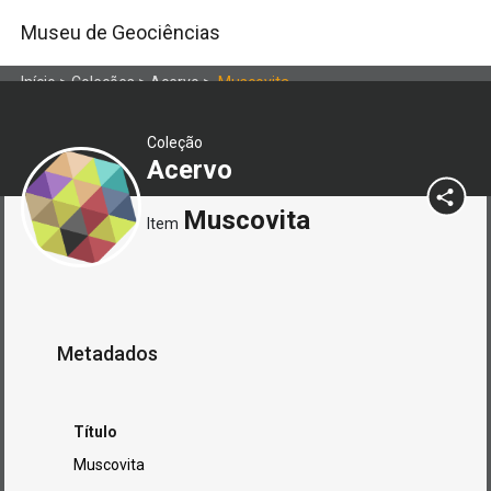
Museu de Geociências
Início
>
Coleções
>
Acervo
>
Muscovita
Coleção
Acervo
Muscovita
Item
Metadados
Título
Muscovita