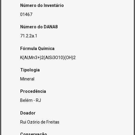
Número do Inventário
01467
Número do DANA8
71.2.2a.1
Fórmula Química
K(Al;Mn3+)2(AlSi3O10)(OH)2
Tipologia
Mineral
Procedência
Belém - RJ
Doador
Rui Ozório de Freitas
Conservação