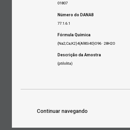
01807
Número do DANA8
77.1.6.1
Fórmula Química
(Na2;Ca;K2)4(Al8Si40)O96 · 28H2O
Descrição da Amostra
(ptilolita)
Continuar navegando