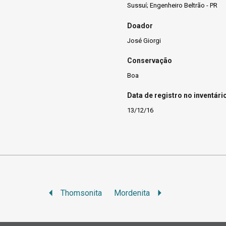
Sussuí; Engenheiro Beltrão - PR
Doador
José Giorgi
Conservação
Boa
Data de registro no inventári
13/12/16
Thomsonita
Mordenita