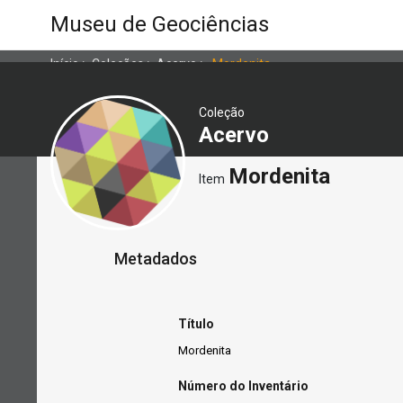
Museu de Geociências
Início
>
Coleções
>
Acervo
>
Mordenita
Coleção
Acervo
Mordenita
Item
Metadados
Título
Mordenita
Número do Inventário