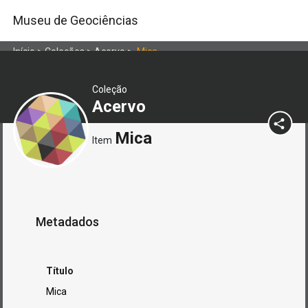
Museu de Geociências
Início
>
Coleções
>
Acervo
>
Mica
Coleção
Acervo
Mica
Item
Metadados
Título
Mica