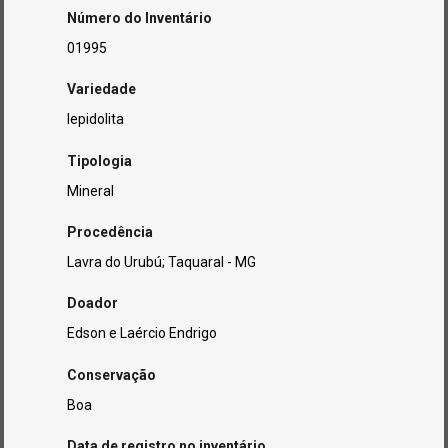
Número do Inventário
01995
Variedade
lepidolita
Tipologia
Mineral
Procedência
Lavra do Urubú; Taquaral - MG
Doador
Edson e Laércio Endrigo
Conservação
Boa
Data de registro no inventário