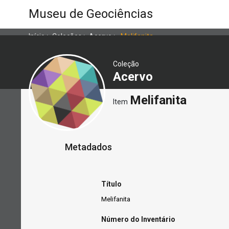
Museu de Geociências
Início
>
Coleções
>
Acervo
>
Melifanita
Coleção
Acervo
Melifanita
Item
Metadados
Título
Melifanita
Número do Inventário