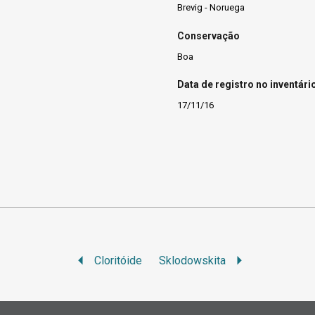
Brevig - Noruega
Conservação
Boa
Data de registro no inventári
17/11/16
Cloritóide
Sklodowskita