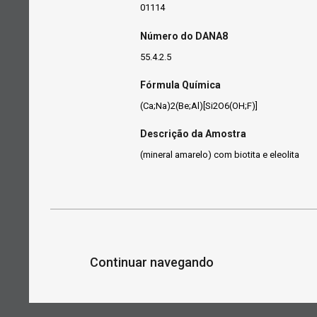
01114
Número do DANA8
55.4.2.5
Fórmula Química
(Ca;Na)2(Be;Al)[Si2O6(OH;F)]
Descrição da Amostra
(mineral amarelo) com biotita e eleolita
Continuar navegando