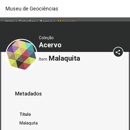
Museu de Geociências
Início
>
Coleções
>
Acervo
>
Malaquita
Coleção
Acervo
Malaquita
Item
Metadados
Título
Malaquita