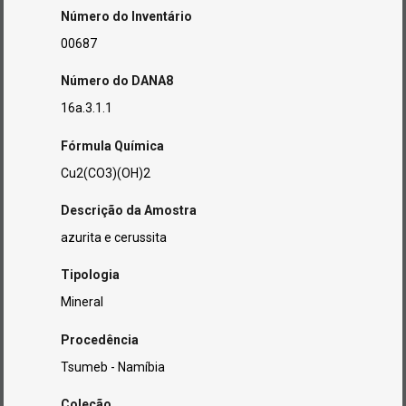
Número do Inventário
00687
Número do DANA8
16a.3.1.1
Fórmula Química
Cu2(CO3)(OH)2
Descrição da Amostra
azurita e cerussita
Tipologia
Mineral
Procedência
Tsumeb - Namíbia
Coleção