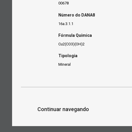
00678
Número do DANA8
16a.3.1.1
Fórmula Química
Cu2(CO3)(OH)2
Tipologia
Mineral
Continuar navegando