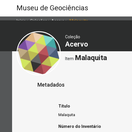
Museu de Geociências
Início
>
Coleções
>
Acervo
>
Malaquita
Coleção
Acervo
Malaquita
Item
Metadados
Título
Malaquita
Número do Inventário