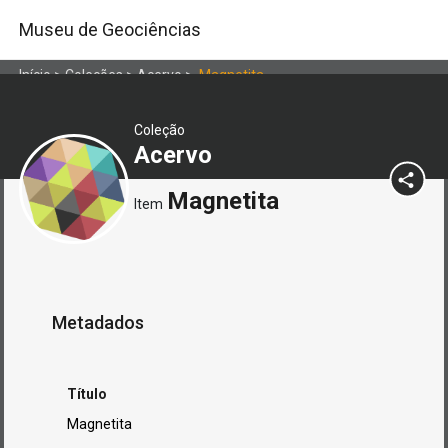
Museu de Geociências
Início
>
Coleções
>
Acervo
>
Magnetita
Coleção
Acervo
Magnetita
Item
Metadados
Título
Magnetita