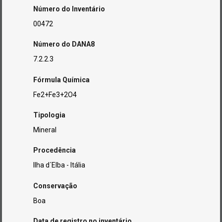
Número do Inventário
00472
Número do DANA8
7.2.2.3
Fórmula Química
Fe2+Fe3+2O4
Tipologia
Mineral
Procedência
Ilha d´Elba - Itália
Conservação
Boa
Data de registro no inventário