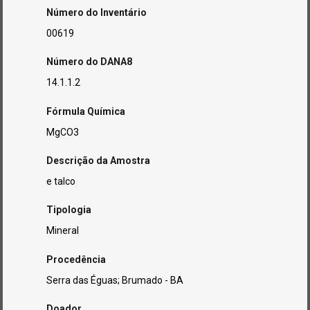
Número do Inventário
00619
Número do DANA8
14.1.1.2
Fórmula Química
MgCO3
Descrição da Amostra
e talco
Tipologia
Mineral
Procedência
Serra das Éguas; Brumado - BA
Doador