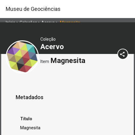
Museu de Geociências
Início
>
Coleções
>
Acervo
>
Magnesita
Coleção
Acervo
Magnesita
Item
Metadados
Título
Magnesita