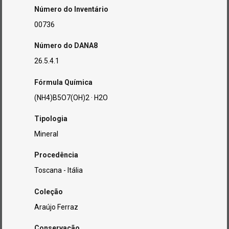
Número do Inventário
00736
Número do DANA8
26.5.4.1
Fórmula Química
(NH4)B5O7(OH)2 · H2O
Tipologia
Mineral
Procedência
Toscana - Itália
Coleção
Araújo Ferraz
Conservação