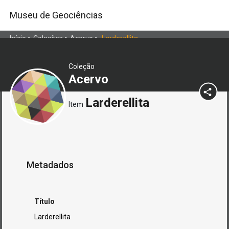
Museu de Geociências
Início
>
Coleções
>
Acervo
>
Larderellita
Coleção
Acervo
Larderellita
Item
Metadados
Título
Larderellita