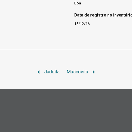
Boa
Data de registro no inventári
15/12/16
Jadeíta
Muscovita