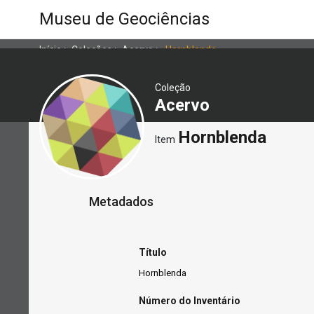
Museu de Geociências
Início
>
Coleções
>
Acervo
>
Hornblenda
Coleção
Acervo
Hornblenda
Item
Metadados
Título
Hornblenda
Número do Inventário