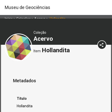
Museu de Geociências
Início
>
Coleções
>
Acervo
>
Hollandita
Coleção
Acervo
Hollandita
Item
Metadados
Título
Hollandita