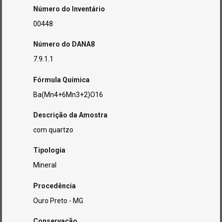
Número do Inventário
00448
Número do DANA8
7.9.1.1
Fórmula Química
Ba(Mn4+6Mn3+2)O16
Descrição da Amostra
com quartzo
Tipologia
Mineral
Procedência
Ouro Preto - MG
Conservação