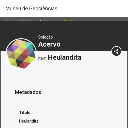
Museu de Geociências
Início
>
Coleções
>
Acervo
>
Heulandita
Coleção
Acervo
Heulandita
Item
Metadados
Título
Heulandita