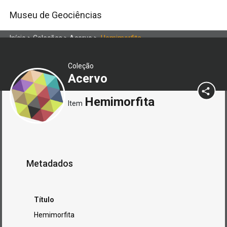
Museu de Geociências
Início
>
Coleções
>
Acervo
>
Hemimorfita
Coleção
Acervo
Hemimorfita
Item
Metadados
Título
Hemimorfita