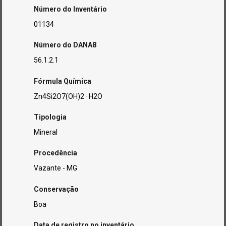
Número do Inventário
01134
Número do DANA8
56.1.2.1
Fórmula Química
Zn4Si2O7(OH)2 · H2O
Tipologia
Mineral
Procedência
Vazante - MG
Conservação
Boa
Data de registro no inventário