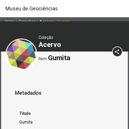
Museu de Geociências
Início
>
Coleções
>
Acervo
>
Gumita
Coleção
Acervo
Gumita
Item
Metadados
Título
Gumita