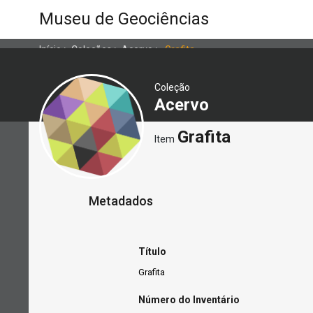
Museu de Geociências
Início
>
Coleções
>
Acervo
>
Grafita
Coleção
Acervo
Grafita
Item
Metadados
Título
Grafita
Número do Inventário