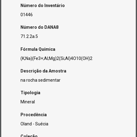
Número do Inventário
01446
Número do DANA8
71.2.2a.5
Fórmula Química
(K;Na)(Fe3+;Al;Mg)2(Si;Al)4O10(OH)2
Descrição da Amostra
na rocha sedimentar
Tipologia
Mineral
Procedência
Oland - Suécia
Coleção