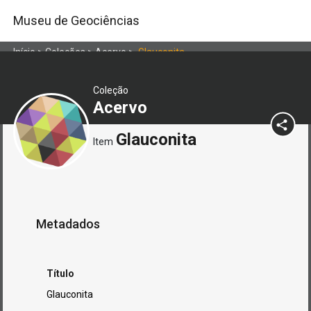
Museu de Geociências
Início
>
Coleções
>
Acervo
>
Glauconita
Coleção
Acervo
Glauconita
Item
Metadados
Título
Glauconita