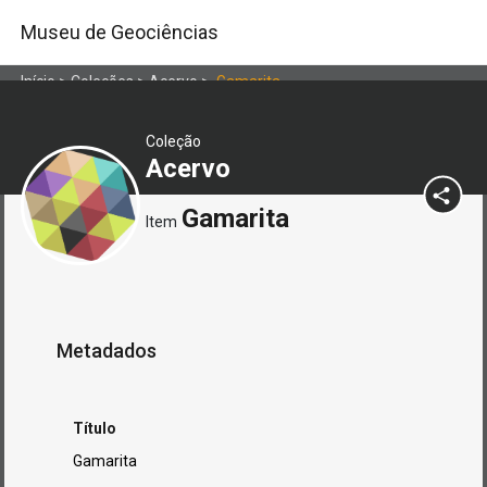
Museu de Geociências
Início
>
Coleções
>
Acervo
>
Gamarita
Coleção
Acervo
Gamarita
Item
Metadados
Título
Gamarita