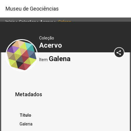
Museu de Geociências
Início
>
Coleções
>
Acervo
>
Galena
Coleção
Acervo
Galena
Item
Metadados
Título
Galena