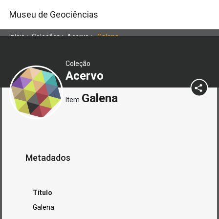
Museu de Geociências
Início
>
Coleções
>
Acervo
>
Galena
Coleção
Acervo
Galena
Item
Metadados
Título
Galena