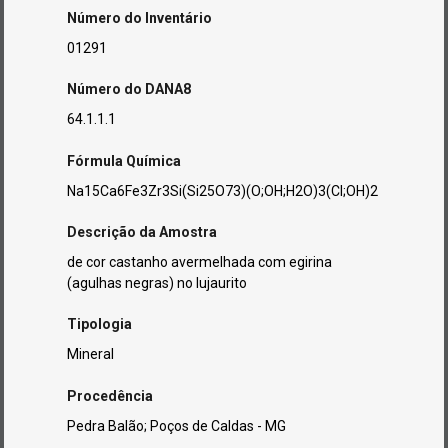
Número do Inventário
01291
Número do DANA8
64.1.1.1
Fórmula Química
Na15Ca6Fe3Zr3Si(Si25O73)(O;OH;H2O)3(Cl;OH)2
Descrição da Amostra
de cor castanho avermelhada com egirina
(agulhas negras) no lujaurito
Tipologia
Mineral
Procedência
Pedra Balão; Poços de Caldas - MG