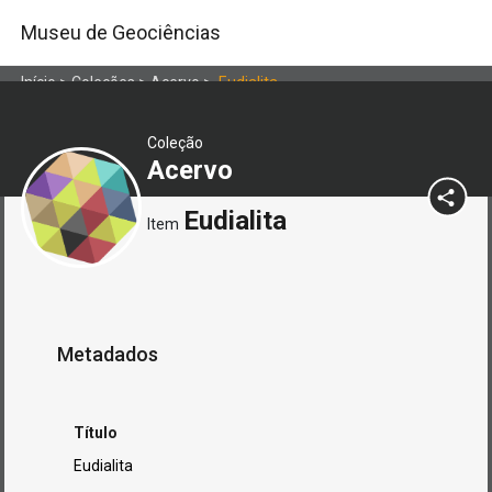
Museu de Geociências
Início
>
Coleções
>
Acervo
>
Eudialita
Coleção
Acervo
Eudialita
Item
Metadados
Título
Eudialita