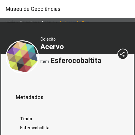
Museu de Geociências
Início
>
Coleções
>
Acervo
>
Esferocobaltita
Coleção
Acervo
Esferocobaltita
Item
Metadados
Título
Esferocobaltita