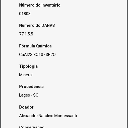
Número do Inventário
01803
Número do DANA8
77.1.5.5
Fórmula Química
CaAl2Si3O10 · 3H2O
Tipologia
Mineral
Procedência
Lages - SC
Doador
Alexandre Natalino Montessanti
Conservação