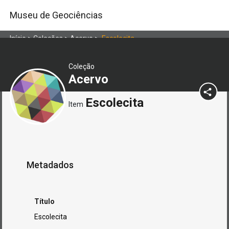
Museu de Geociências
Início
>
Coleções
>
Acervo
>
Escolecita
Coleção
Acervo
Escolecita
Item
Metadados
Título
Escolecita