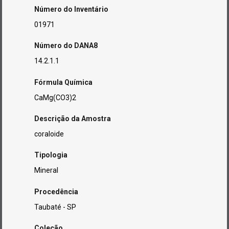
Número do Inventário
01971
Número do DANA8
14.2.1.1
Fórmula Química
CaMg(CO3)2
Descrição da Amostra
coraloide
Tipologia
Mineral
Procedência
Taubaté - SP
Coleção