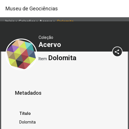
Museu de Geociências
Início
>
Coleções
>
Acervo
>
Dolomita
Coleção
Acervo
Dolomita
Item
Metadados
Título
Dolomita