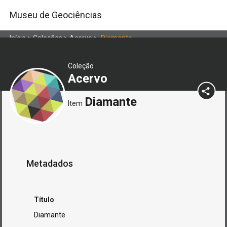
Museu de Geociências
Início
>
Coleções
>
Acervo
>
Diamante
Coleção
Acervo
Diamante
Item
Metadados
Título
Diamante