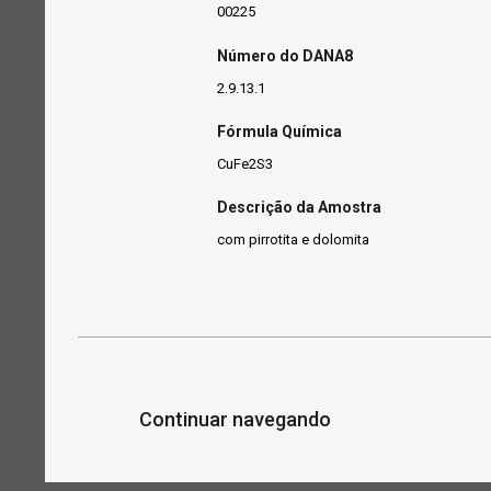
00225
Número do DANA8
2.9.13.1
Fórmula Química
CuFe2S3
Descrição da Amostra
com pirrotita e dolomita
Continuar navegando