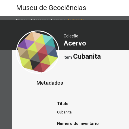
Museu de Geociências
Início
>
Coleções
>
Acervo
>
Cubanita
Coleção
Acervo
Cubanita
Item
Metadados
Título
Cubanita
Número do Inventário