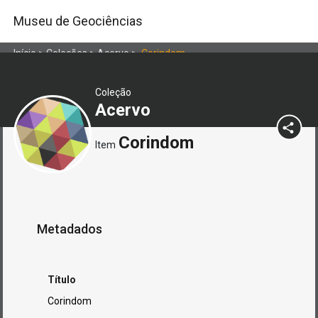
Museu de Geociências
Início
>
Coleções
>
Acervo
>
Corindom
Coleção
Acervo
Corindom
Item
Metadados
Título
Corindom