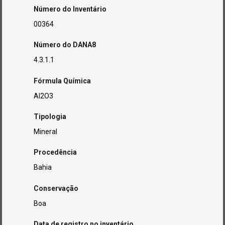
Número do Inventário
00364
Número do DANA8
4.3.1.1
Fórmula Química
Al2O3
Tipologia
Mineral
Procedência
Bahia
Conservação
Boa
Data de registro no inventário