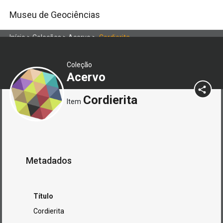
Museu de Geociências
Início
>
Coleções
>
Acervo
>
Cordierita
Coleção
Acervo
Cordierita
Item
Metadados
Título
Cordierita