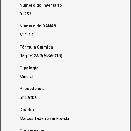
Número do Inventário
01253
Número do DANA8
61.2.1.1
Fórmula Química
(Mg;Fe)2Al3(AlSi5O18)
Tipologia
Mineral
Procedência
Sri Lanka
Doador
Marcos Tadeu Szankowski
Conservação