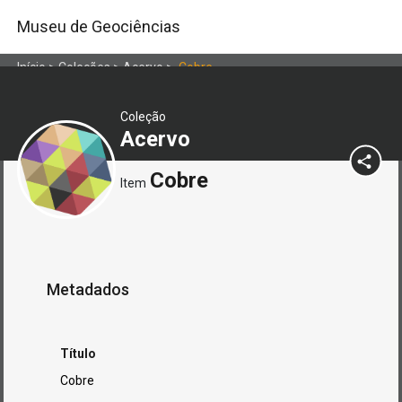
Museu de Geociências
Início
>
Coleções
>
Acervo
>
Cobre
Coleção
Acervo
Cobre
Item
Metadados
Título
Cobre