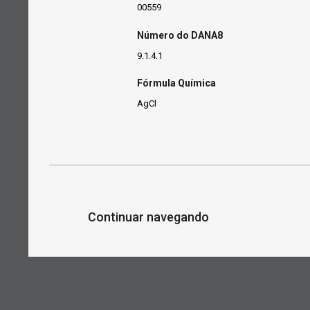
00559
Número do DANA8
9.1.4.1
Fórmula Química
AgCl
Continuar navegando