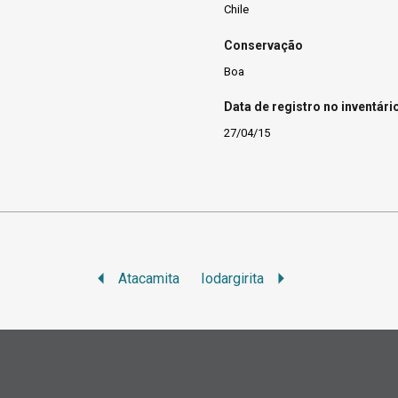
Chile
Conservação
Boa
Data de registro no inventári
27/04/15
Atacamita
Iodargirita