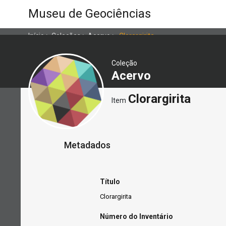
Museu de Geociências
Início
>
Coleções
>
Acervo
>
Clorargirita
Coleção
Acervo
Clorargirita
Item
Metadados
Título
Clorargirita
Número do Inventário