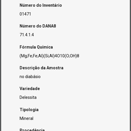
Número do Inventário
01471
Número do DANA8
71.4.1.4
Fórmula Química
(Mg;Fe;Fe;Al)(Si;Al)4O10(O;OH)8
Descrição da Amostra
no diabásio
Variedade
Delessita
Tipologia
Mineral
Procedência