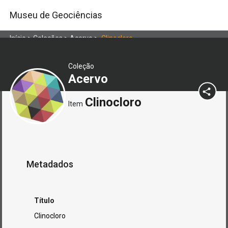
Museu de Geociências
Início
>
Coleções
>
Acervo
>
Clinocloro
Coleção
Acervo
Clinocloro
Item
Metadados
Título
Clinocloro