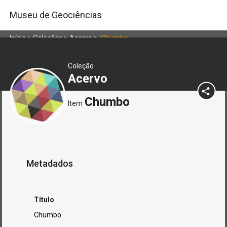
Museu de Geociências
Início
>
Coleções
>
Acervo
>
Chumbo
Coleção
Acervo
Chumbo
Item
Metadados
Título
Chumbo