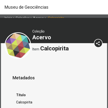
Museu de Geociências
Início
>
Coleções
>
Acervo
>
Calcopirita
Coleção
Acervo
Calcopirita
Item
Metadados
Título
Calcopirita