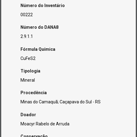
Número do Inventário
00222
Número do DANA8
2.9.1.1
Fórmula Química
CuFeS2
Tipologia
Mineral
Procedência
Minas do Camaquã; Caçapava do Sul - RS
Doador
Moacyr Rabelo de Arruda
Conservação