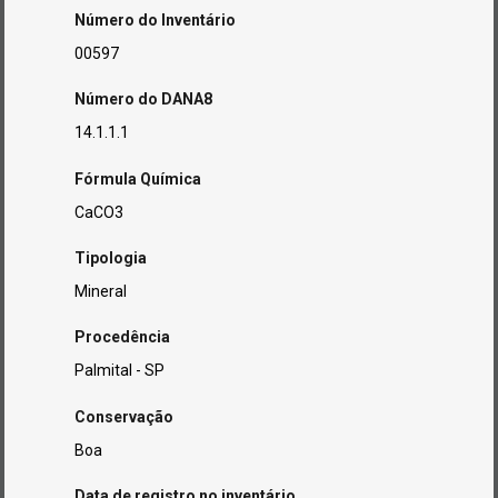
Número do Inventário
00597
Número do DANA8
14.1.1.1
Fórmula Química
CaCO3
Tipologia
Mineral
Procedência
Palmital - SP
Conservação
Boa
Data de registro no inventário