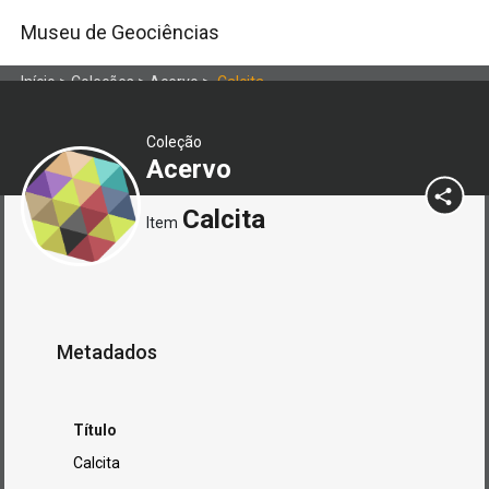
Museu de Geociências
Início
>
Coleções
>
Acervo
>
Calcita
Coleção
Acervo
Calcita
Item
Metadados
Título
Calcita