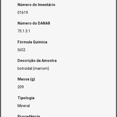
Número do Inventário
01619
Número do DANA8
75.1.3.1
Fórmula Química
SiO2
Descrição da Amostra
botroidal (marrom)
Massa (g)
209
Tipologia
Mineral
Procedência