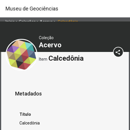
Museu de Geociências
Início
>
Coleções
>
Acervo
>
Calcedônia
Coleção
Acervo
Calcedônia
Item
Metadados
Título
Calcedônia