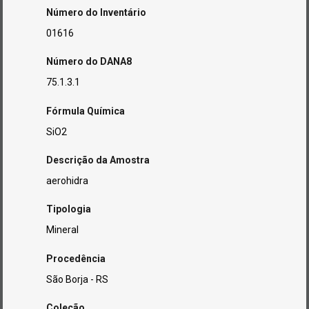
Número do Inventário
01616
Número do DANA8
75.1.3.1
Fórmula Química
SiO2
Descrição da Amostra
aerohidra
Tipologia
Mineral
Procedência
São Borja - RS
Coleção