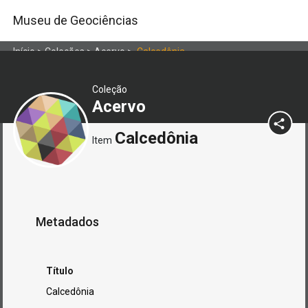
Museu de Geociências
Início
>
Coleções
>
Acervo
>
Calcedônia
Coleção
Acervo
Calcedônia
Item
Metadados
Título
Calcedônia